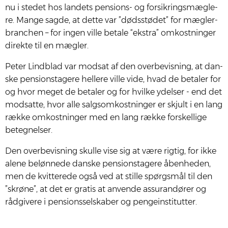
nu i ste­det hos lan­dets pen­sions- og for­sik­rings­mæg­le­
re. Man­ge sag­de, at det­te var ”døds­stø­det” for mæg­ler­
bran­chen – for ingen vil­le beta­le “ekstra” omkost­nin­ger
direk­te til en mæg­ler.
Peter Lind­blad var mod­sat af den over­be­vis­ning, at dan­
ske pen­sions­ta­ge­re hel­le­re vil­le vide, hvad de beta­ler for
og hvor meget de beta­ler og for hvil­ke ydel­ser - end det
mod­sat­te, hvor alle salgsom­kost­nin­ger er skjult i en lang
ræk­ke omkost­nin­ger med en lang ræk­ke for­skel­li­ge
beteg­nel­ser.
Den over­be­vis­ning skul­le vise sig at være rig­tig, for ikke
ale­ne beløn­ne­de dan­ske pen­sions­ta­ge­re åben­he­den,
men de kvit­te­re­de også ved at stil­le spørgs­mål til den
”skrø­ne”, at det er gra­tis at anven­de assu­ran­dø­rer og
råd­gi­ve­re i pen­sions­sel­ska­ber og pen­ge­in­sti­tut­ter.