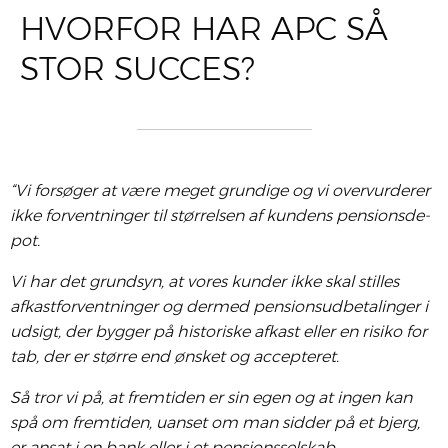
HVORFOR HAR APC SÅ
STOR SUCCES?
“Vi for­sø­ger at være meget grun­di­ge og vi over­vur­de­rer
ikke for­vent­nin­ger til stør­rel­sen af kun­dens pen­sions­de­
pot.
Vi har det grund­syn, at vores kun­der ikke skal stil­les
afkast­for­vent­nin­ger og der­med pen­sions­ud­be­ta­lin­ger i
udsigt, der byg­ger på histo­ri­ske afkast eller en risi­ko for
tab, der er stør­re end ønsket og accep­te­ret.
Så tror vi på, at frem­ti­den er sin egen og at ingen kan
spå om frem­ti­den, uan­set om man sid­der på et bjerg,
er ansat i en bank eller i et pen­sions­sel­skab.