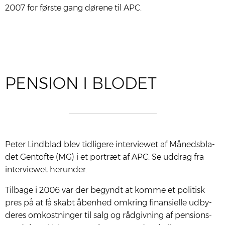
2007 for før­ste gang døre­ne til APC.
PENSION I BLODET
Peter Lind­blad blev tid­li­ge­re inter­viewet af Måneds­bla­
det Gen­tof­te (MG) i et portræt af APC. Se uddrag fra
inter­viewet her­un­der.
Til­ba­ge i 2006 var der begyndt at kom­me et poli­tisk
pres på at få skabt åben­hed omkring finan­si­el­le udby­
de­res omkost­nin­ger til salg og råd­giv­ning af pen­sions­