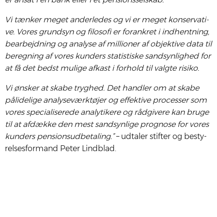
Vi tæn­ker meget ander­le­des og vi er meget kon­ser­va­ti­
ve. Vores grund­syn og filo­so­fi er for­ank­ret i ind­hent­ning,
bear­bejd­ning og ana­ly­se af mil­li­o­ner af objek­ti­ve data til
bereg­ning af vores kun­ders sta­ti­sti­ske sand­syn­lig­hed for
at få det bedst muli­ge afkast i for­hold til valg­te risi­ko.
Vi ønsker at ska­be tryg­hed. Det hand­ler om at ska­be
påli­de­li­ge ana­ly­se­værk­tø­jer og effek­ti­ve pro­ces­ser som
vores spe­ci­a­li­se­re­de ana­ly­ti­ke­re og råd­gi­ve­re kan bru­ge
til at afdæk­ke den mest sand­syn­li­ge prog­no­se for vores
kun­ders pen­sions­ud­be­ta­ling.”
– udta­ler stif­ter og besty­
rel­ses­for­mand Peter Lind­blad.