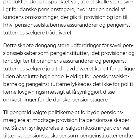
pro­duk­ter. Udgangs­punk­tet var, at det skul­le være syn­
ligt for dan­ske pen­sions­ta­ge­re, hvor stor en andel af
kun­dens omkost­nin­ger, der gik til pro­vi­sion og løn til
hhv. pen­sions­sel­ska­ber­nes assu­ran­dø­rer og pen­ge­in­sti­
tut­ter­nes sæl­ge­re (råd­gi­ve­re).
Det­te skab­te den­gang sto­re udfor­drin­ger for såvel pen­
sions­sel­ska­ber som pen­ge­in­sti­tut­ter, idet pro­vi­sio­ner og
lønud­gif­ter til bran­chens assu­ran­dø­rer og pen­ge­in­sti­
tut­ter­nes sæl­ge­re jo altid hav­de været kendt for at lig­ge
i den abso­lut­te høje ende. Hel­digt for pen­sions­sel­ska­
ber­ne og pen­ge­in­sti­tut­ter­ne lyk­ke­des det ikke for poli­ti­
ker­ne lov­giv­nings­mæs­sigt at få syn­lig­gjort dis­se
omkost­nin­ger for de dan­ske pen­sions­ta­ge­re.
Til gen­gæld valg­te poli­ti­ker­ne at for­by­de pen­sions­
mæg­le­re at mod­ta­ge pro­vi­sion fra pen­sions­sel­ska­ber­
ne. Så den syn­lig­gø­rel­se af salgsom­kost­nin­ger, der var
til­tænkt pen­sions­sel­ska­ber som pen­ge­in­sti­tut­ter end­te