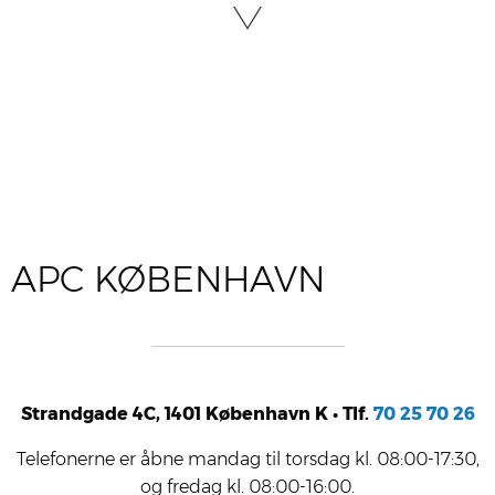
APC KØBEN­HAVN
Strand­ga­de 4C, 1401 Køben­havn K •
Tlf.
70 25 70 26
Tele­fo­ner­ne er åbne
man­dag til tors­dag kl. 08:00-17:30
,
og
fre­dag kl. 08:00-16:00
.