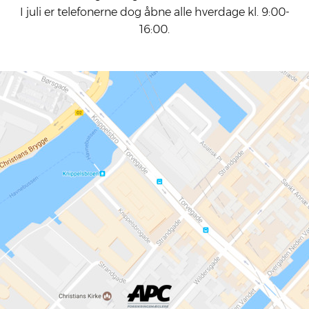
I juli er tele­fo­ner­ne dog åbne alle hver­da­ge kl. 9:00-
16:00.