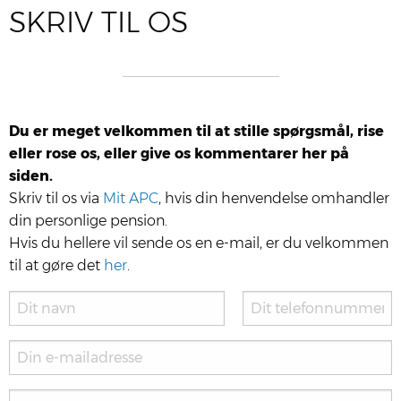
SKRIV TIL OS
Du er meget vel­kom­men til at stil­le spørgs­mål, rise
eller rose os, eller give os kom­men­ta­rer her på
siden.
Skriv til os via
Mit APC
, hvis din hen­ven­del­se omhand­ler
din per­son­li­ge pen­sion.
Hvis du hel­le­re vil sen­de os en e-mail, er du vel­kom­men
til at gøre det
her
.