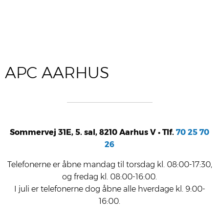
APC AARHUS
Som­mer­vej 31E, 5. sal, 8210 Aar­hus V •
Tlf.
70 25 70
26
Tele­fo­ner­ne er åbne
man­dag til tors­dag kl. 08:00-17:30
,
og
fre­dag kl. 08:00-16:00
.
I juli er tele­fo­ner­ne dog åbne alle hver­da­ge kl. 9:00-
16:00.